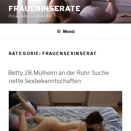
Zum
FRAUENINSERATE
Inhalt
Privat intim verabreden
springen
Menü
KATEGORIE:
FRAUENSEXINSERAT
Betty, 28, Mülheim an der Ruhr: Suche
nette Sexbekanntschaften